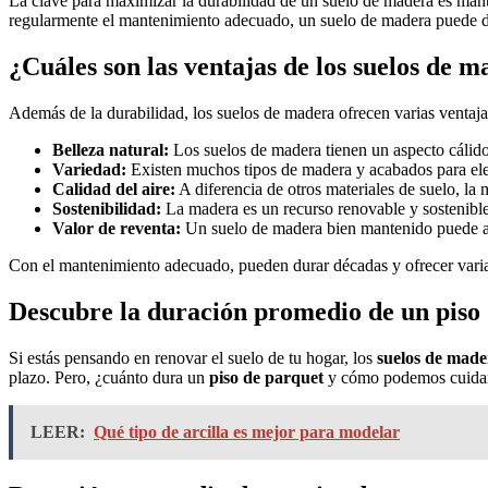
La clave para maximizar la durabilidad de un suelo de madera es mante
regularmente el mantenimiento adecuado, un suelo de madera puede d
¿Cuáles son las ventajas de los suelos de m
Además de la durabilidad, los suelos de madera ofrecen varias ventaja
Belleza natural:
Los suelos de madera tienen un aspecto cálido 
Variedad:
Existen muchos tipos de madera y acabados para elegir
Calidad del aire:
A diferencia de otros materiales de suelo, la m
Sostenibilidad:
La madera es un recurso renovable y sostenible,
Valor de reventa:
Un suelo de madera bien mantenido puede au
Con el mantenimiento adecuado, pueden durar décadas y ofrecer varias v
Descubre la duración promedio de un piso 
Si estás pensando en renovar el suelo de tu hogar, los
suelos de made
plazo. Pero, ¿cuánto dura un
piso de parquet
y cómo podemos cuidarl
LEER:
Qué tipo de arcilla es mejor para modelar