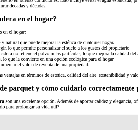
nerlo en buenas condiciones. Esto incluye evitar el agua estancada, pro
urar décadas y décadas.
adera en el hogar?
s en el hogar:
y natural que puede mejorar la estética de cualquier hogar.
, lo que permite personalizar el suelo a los gustos del propietario.
adera no retiene el polvo ni las partículas, lo que mejora la calidad del a
 lo que la convierte en una opción ecológica para el hogar.
mentar el valor de reventa de una propiedad.
entajas en términos de estética, calidad del aire, sostenibilidad y valo
de parquet y cómo cuidarlo correctamente p
ra
son una excelente opción. Además de aportar calidez y elegancia, of
o para prolongar su vida útil?